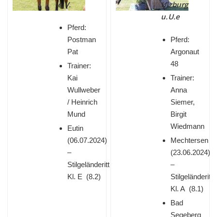
e.V.
Ulzburg
u.U.e
Pferd:
Postman
Pferd:
Pat
Argonaut
48
Trainer:
Kai
Trainer:
Wullweber
Anna
/ Heinrich
Siemer,
Mund
Birgit
Wiedmann
Eutin
(
06.07.2024)
Mechtersen
–
(
23.06.2024)
Stilgeländeritt
–
Kl. E (8.2)
Stilgeländeritt
Kl. A (8.1)
Bad
Segeberg