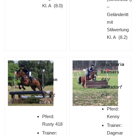
Kl. A (8.0)
–
Geländeritt
mit
Stilwertung
Kl. A (8.2)
Emmi
Ana Maria
Pauline
Reimers
Ostmann
RFV
RFV
Rausdorf
Husberg
e.V.
u.U.e.V.
Pferd:
Pferd:
Kenny
Rusty 418
Trainer:
Trainer:
Dagmar