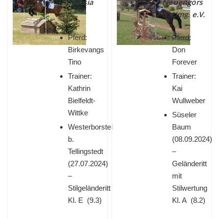
Ditmarsia
Neuengörs
e.V.
u. Umg. e.V.
Pferd:
Pferd:
Birkevangs
Don
Tino
Forever
Trainer:
Trainer:
Kathrin
Kai
Bielfeldt-
Wullweber
Wittke
Süseler
Westerborstel
Baum
b.
(
08.09.2024)
Tellingstedt
–
(
27.07.2024)
Geländeritt
–
mit
Stilgeländeritt
Stilwertung
Kl. E (9.3)
Kl. A (8.2)