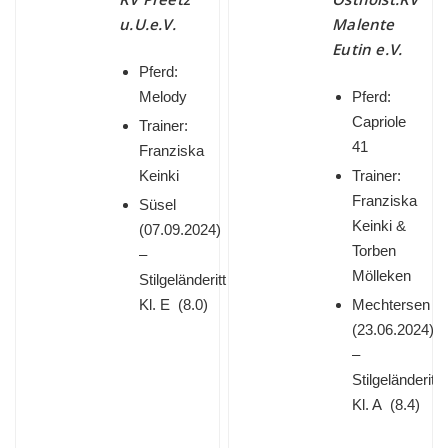
u.U.e.V.
Malente
Eutin e.V.
Pferd:
Melody
Pferd:
Capriole
Trainer:
41
Franziska
Keinki
Trainer:
Franziska
Süsel
Keinki &
(
07.09.2024)
Torben
–
Mölleken
Stilgeländeritt
Kl. E (8.0)
Mechtersen
(
23.06.2024)
–
Stilgeländeritt
Kl. A (8.4)