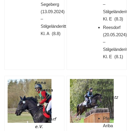
Segeberg
–
(
13.09.2024)
Stilgeländeritt
–
Kl. E (8.3)
Stilgeländeritt
Reesdorf
Kl. A (8.8)
(
20.05.2024)
–
Stilgeländeritt
Kl. E (8.1)
Anna
Annika
Theresa
Brauer
Börke
RV Preetz
RSV
u.U.e.V.
Lübeck-
Pferd:
Wulfsdorf
Ariba
e.V.