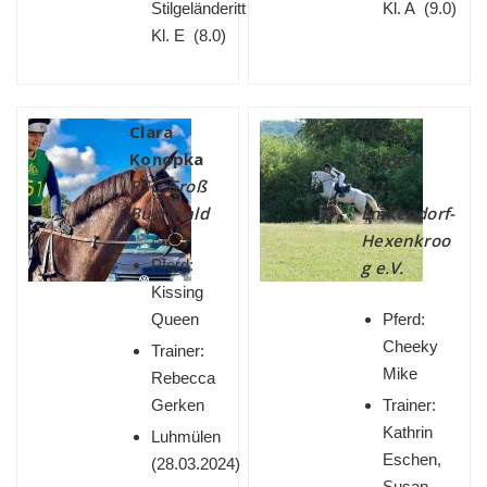
Stilgeländeritt
Kl. A (9.0)
Kl. E (8.0)
Clara
Rieke
Konopka
Kröger
RSG Groß
RG
Buchwald
Emkendorf-
Hexenkroo
Pferd:
g e.V.
Kissing
Queen
Pferd:
Cheeky
Trainer:
Mike
Rebecca
Gerken
Trainer:
Kathrin
Luhmülen
Eschen,
(
28.03.2024)
Susan