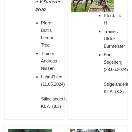
e.V.Süderbr
he e.V.
arup
Pferd: Liz
Pferd:
H
Butt’s
Trainer:
Lemon
Ulrike
Tree
Burmeister
Trainer:
Bad
Andreas
Segeberg
Nissen
(
28.06.2024)
Luhmühlen
–
(
11.05.2024)
Stilgeländeritt
–
Kl. A (8.2)
Stilgeländeritt
Kl. A (8.3)