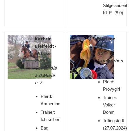
Stilgeländeritt
Kl. E (8.0)
Kathrin
Marlene
Bielfeldt-
Böhl
Wittke
RG
RV
Landgraben
Concordia
e.V.
a.d.Miele
Pferd:
e.V.
Provygirl
Pferd:
Trainer:
Ambertino
Volker
Trainer:
Dohm
Ich selber
Tellingstedt
Bad
(
27.07.2024)