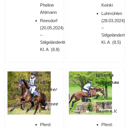
Pheline
Keinki
Ahlmann
Luhmühlen
Reesdorf
(
28.03.2024)
(
20.05.2024)
–
–
Stilgeländeritt
Stilgeländeritt
Kl. A (8.5)
Kl. A (8.8)
Mia
Johanna
Großler
Hengelhau
RFV Sieker
pt
Berg-
PSFV
Großensee
Süseler
e.V.
Baum e.V.
Pferd:
Pferd: