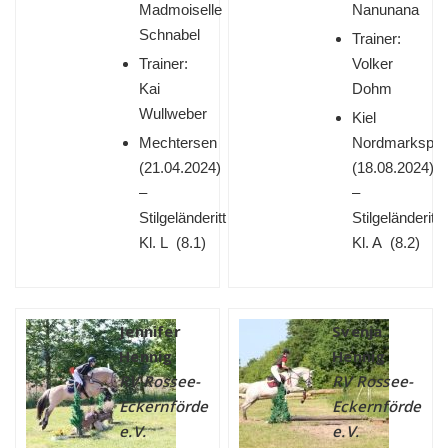
Madmoiselle
Nanunana
Schnabel
Trainer:
Trainer:
Volker
Kai
Dohm
Wullweber
Kiel
Mechtersen
Nordmarksport
(
21.04.2024)
(
18.08.2024)
–
–
Stilgeländeritt
Stilgeländeritt
Kl. L (8.1)
Kl. A (8.2)
Jennifer
Svenja
Hennig
Hennig
RV Rossee-
RV Rossee-
Eckernförde
Eckernförde
e.V.
e.V.