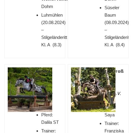
Dohm
Süseler
Luhmühlen
Baum
(
20.08.2024)
(
08.09.2024)
–
–
Stilgeländeritt
Stilgeländeritt
Kl. A (8.3)
Kl. A (8.4)
Annika
Katja Groß
Gloy
PSFV
RuFV
Süseler
Nutteln
Baum e.V.
u.U. eV
Pferd:
Pferd:
Saya
Dalila ST
Trainer:
Trainer:
Franziska