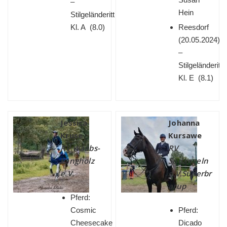
–
Hein
Stilgeländeritt
Kl. A (8.0)
Reesdorf
(
20.05.2024)
–
Stilgeländeritt
Kl. E (8.1)
Jessica
Johanna
Kruse
Kursawe
RV Waabs-
RV
Langholz
Südangeln
e.V.
e.V.Süderbr
arup
Pferd:
Cosmic
Pferd:
Cheesecake
Dicado