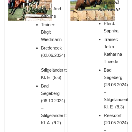
RSG Groß
Pferd: And
Buchwald
with me
Pferd:
Trainer:
Saphira
Birgit
Wiedmann
Trainer:
Jelka
Bredeneek
Katharina
(
02.06.2024)
Theede
–
Stilgeländeritt
Bad
Kl. E (8.6)
Segeberg
(
28.06.2024)
Bad
–
Segeberg
Stilgeländeritt
(
06.10.2024)
Kl. E (8.3)
–
Stilgeländeritt
Reesdorf
Kl. A (9.2)
(
20.05.2024)
–