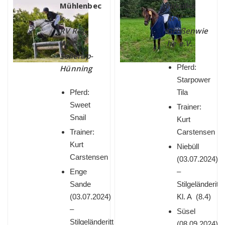
Mühlenbec
Nikulka
k
RFV
RV Rot-
Großenwie
Weiss
he e.V.
Sollerup-
Pferd:
Hünning
Starpower
Pferd:
Tila
Sweet
Trainer:
Snail
Kurt
Trainer:
Carstensen
Kurt
Niebüll
Carstensen
(
03.07.2024)
Enge
–
Sande
Stilgeländeritt
(
03.07.2024)
Kl. A (8.4)
–
Süsel
Stilgeländeritt
(
08.09.2024)