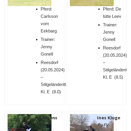
Pferd:
Pferd: De
Carlsson
lütte Leev
vom
Trainer:
Eekbarg
Jenny
Trainer:
Gonell
Jenny
Reesdorf
Gonell
(
20.05.2024)
Reesdorf
–
(
20.05.2024)
Stilgeländeritt
–
Kl. E (8.5)
Stilgeländeritt
Kl. E (8.0)
Lill Jebens
Ines Kluge
RTC
RuFV