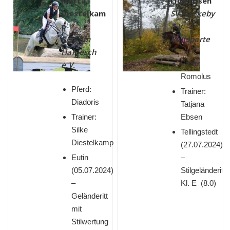
Marta
Lina Ebsen
Diestelkam
SV Fleckeby
p
e.V. –
RGS am
Reitsparte
Hainesch
Pferd:
e.V.
Romolus
Pferd:
Trainer:
Diadoris
Tatjana
Trainer:
Ebsen
Silke
Tellingstedt
Diestelkamp
(
27.07.2024)
Eutin
–
(
05.07.2024)
Stilgeländeritt
–
Kl. E (8.0)
Geländeritt
mit
Stilwertung