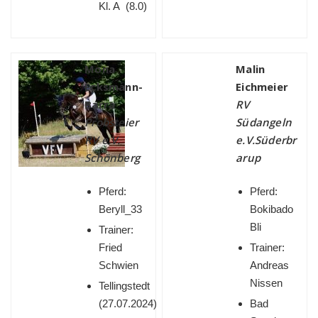
Kl. A (8.0)
Mona
Malin
Ecksmann-
Eichmeier
Barra
RV
Probsteier
Südangeln
RV e.V.
e.V.Süderbr
Schönberg
arup
Pferd:
Pferd:
Beryll_33
Bokibado
Bli
Trainer:
Fried
Trainer:
Schwien
Andreas
Nissen
Tellingstedt
(
27.07.2024)
Bad