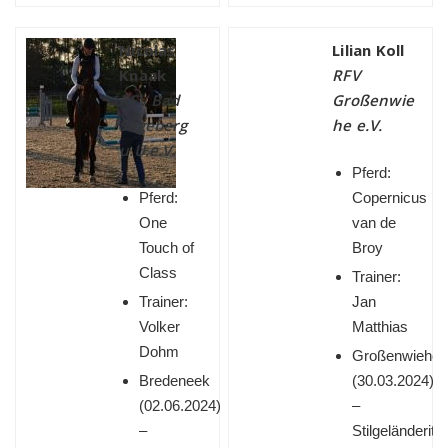
Nicolas
Lilian Koll
Knaak
RFV
RFV Bad
Großenwie
Segeberg
he e.V.
u.U.e.V.
Pferd:
Pferd:
Copernicus
One
van de
Touch of
Broy
Class
Trainer:
Trainer:
Jan
Volker
Matthias
Dohm
Großenwiehe
Bredeneek
(
30.03.2024)
(
02.06.2024)
–
–
Stilgeländeritt