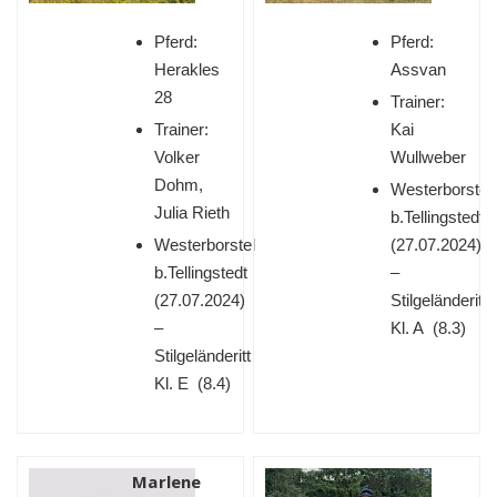
Pferd:
Pferd:
Herakles
Assvan
28
Trainer:
Trainer:
Kai
Volker
Wullweber
Dohm,
Westerborstel
Julia Rieth
b.Tellingstedt
Westerborstel
(
27.07.2024)
b.Tellingstedt
–
(
27.07.2024)
Stilgeländeritt
–
Kl. A (8.3)
Stilgeländeritt
Kl. E (8.4)
Marlene
Nicole