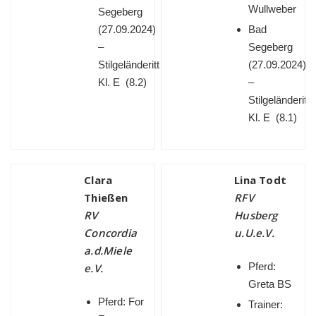
Wullweber
Segeberg
(
27.09.2024)
Bad
–
Segeberg
Stilgeländeritt
(
27.09.2024)
Kl. E (8.2)
–
Stilgeländeritt
Kl. E (8.1)
Clara
Lina Todt
Thießen
RFV
RV
Husberg
Concordia
u.U.e.V.
a.d.Miele
Pferd:
e.V.
Greta BS
Pferd: For
Trainer: