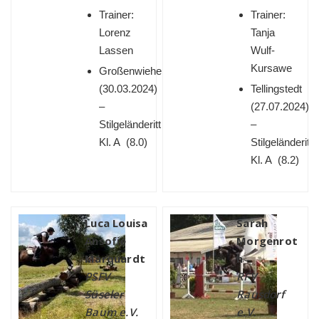
Trainer:
Trainer:
Lorenz
Tanja
Lassen
Wulf-
Kursawe
Großenwiehe
(
30.03.2024)
Tellingstedt
–
(
27.07.2024)
Stilgeländeritt
–
Kl. A (8.0)
Stilgeländeritt
Kl. A (8.2)
Luca Louisa
Sarah
Ansofie
Morgenrot
Marquardt
h
PSFV
RFV
Süseler
Rausdorf
Baum e.V.
e.V.