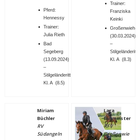
Trainer:
Pferd:
Franziska
Hennessy
Keinki
Trainer:
Großenwiehe
Julia Rieth
(
30.03.2024)
Bad
–
Segeberg
Stilgeländeritt
(
13.09.2024)
Kl. A (8.3)
–
Stilgeländeritt
Kl. A (8.5)
Miriam
Lara
Büchler
Burmeister
RV
RFV
Südangeln
Großenwie