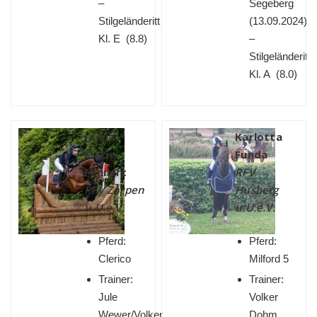
–
Segeberg
Stilgeländeritt
(
13.09.2024)
Kl. E (8.8)
–
Stilgeländeritt
Kl. A (8.0)
Janna
Karlotta
Marie
Funda
Fennert
RFV
RFV Zarpen
Husberg
u.U.e.V.
u.U.e.V.
Pferd:
Pferd:
Clerico
Milford 5
Trainer:
Trainer:
Jule
Volker
Wewer/Volker
Dohm