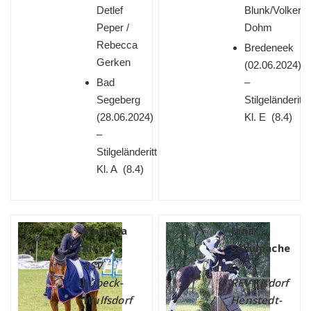
Detlef
Blunk/Volker
Peper /
Dohm
Rebecca
Bredeneek
Gerken
(
02.06.2024)
Bad
–
Segeberg
Stilgeländeritt
(
28.06.2024)
Kl. E (8.4)
–
Stilgeländeritt
Kl. A (8.4)
Matylda
Jana
Ritter
Schumache
RSV
r
Lübeck-
RFV Kisdorf
Wulfsdorf
Henstedt-