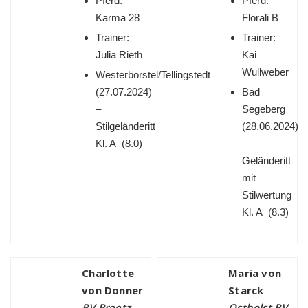
Pferd:
Pferd:
Karma 28
Florali B
Trainer:
Trainer:
Julia Rieth
Kai
Wullweber
Westerborstel/Tellingstedt
(
27.07.2024)
Bad
–
Segeberg
Stilgeländeritt
(
28.06.2024)
Kl. A (8.0)
–
Geländeritt
mit
Stilwertung
Kl. A (8.3)
Charlotte
Maria von
von Donner
Starck
RV Preetz
Ostholst.RV