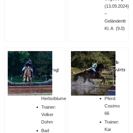
(
13.09.2024)
–
Geländeritt
Kl. A (9.0)
Laura
Neeke
Seibert
Steinhilb
RV Aukrug
RV Vorwärts
e.V
Rickling
u.U. eV
Pferd:
Herbstblume
Pferd:
Cosimo
Trainer:
66
Volker
Dohm
Trainer:
Kai
Bad